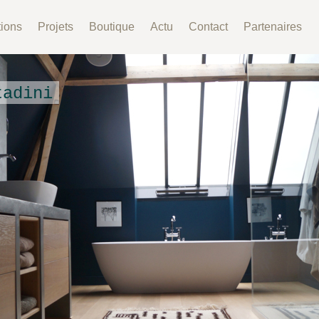
tions
Projets
Boutique
Actu
Contact
Partenaires
tadini